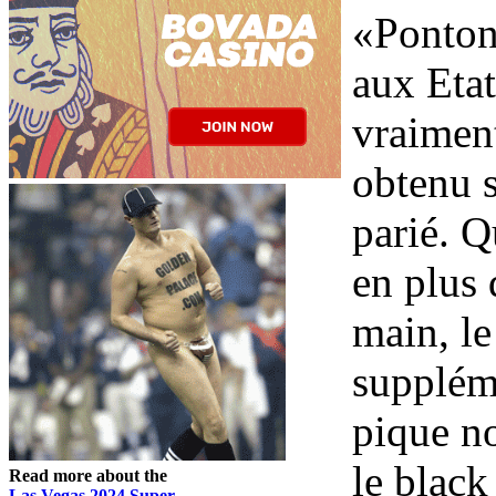
«Ponton»
aux Etat
vraiment
obtenu s
parié. Q
en plus 
main, le
suppléme
pique n
le black
Read more about the
Las Vegas 2024 Super