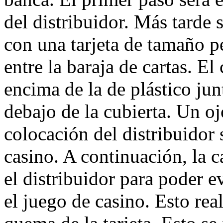
del distribuidor. Más tarde s
con una tarjeta de tamaño p
entre la baraja de cartas. El
encima de la de plástico jun
debajo de la cubierta. Un oj
colocación del distribuidor 
casino. A continuación, la c
el distribuidor para poder e
el juego de casino. Esto re