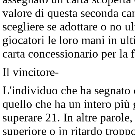
valore di questa seconda car
scegliere se adottare o no ult
giocatori le loro mani in ult
carta concessionario per la 
Il vincitore-
L'individuo che ha segnato 
quello che ha un intero più
superare 21. In altre parole,
superiore o in ritardo tropp