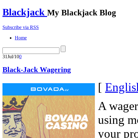
Blackjack
My Blackjack Blog
Subscribe via RSS
Home
31
Jul/10
0
Black-Jack Wagering
[
Englis
A wager
using m
your pr