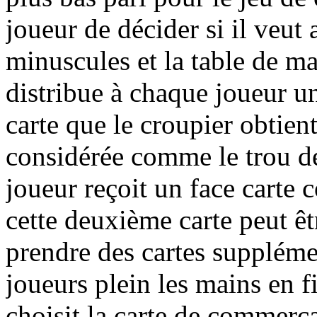
joueur de décider si il veut
minuscules et la table de m
distribue à chaque joueur un
carte que le croupier obtient 
considérée comme le trou de
joueur reçoit un face carte
cette deuxième carte peut êt
prendre des cartes suppléme
joueurs plein les mains en f
choisit la carte de commerça