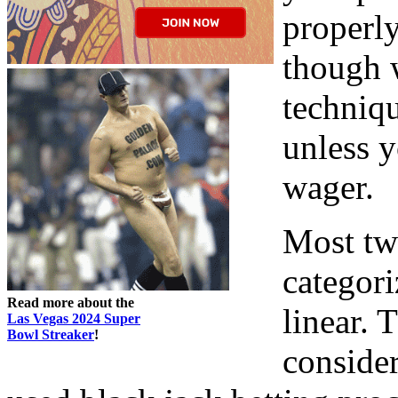
properly
though 
techniq
unless y
wager.
Most tw
categori
Read more about the
linear. 
Las Vegas 2024 Super
Bowl Streaker
!
consider