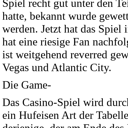
Spiel recht gut unter den Te
hatte, bekannt wurde gewet
werden. Jetzt hat das Spiel
hat eine riesige Fan nachf
ist weitgehend reverred gew
Vegas und Atlantic City.
Die Game-
Das Casino-Spiel wird durch
ein Hufeisen Art der Tabelle
derjenige, der am Ende des 