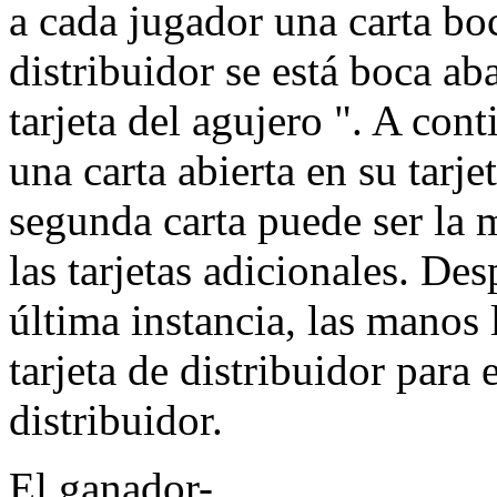
a cada jugador una carta boc
distribuidor se está boca a
tarjeta del agujero ". A con
una carta abierta en su tarje
segunda carta puede ser la 
las tarjetas adicionales. De
última instancia, las manos l
tarjeta de distribuidor para
distribuidor.
El ganador-