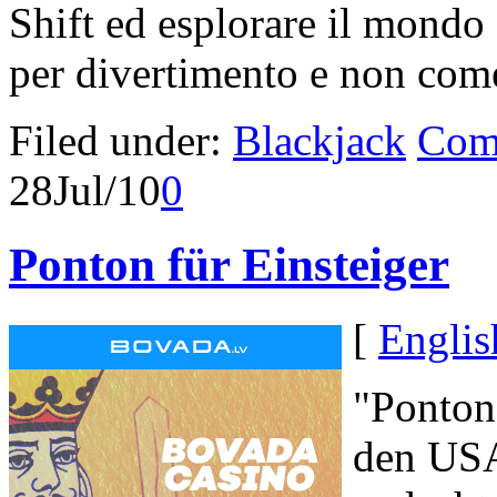
Shift ed esplorare il mondo
per divertimento e non com
Filed under:
Blackjack
Com
28
Jul/10
0
Ponton für Einsteiger
[
Englis
"Ponton"
den USA 