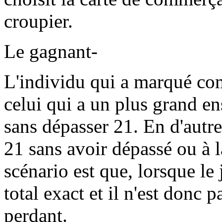
croupier.
Le gagnant-
L'individu qui a marqué com
celui qui a un plus grand e
sans dépasser 21. En d'autres
21 sans avoir dépassé ou à l
scénario est que, lorsque le
total exact et il n'est donc
perdant.