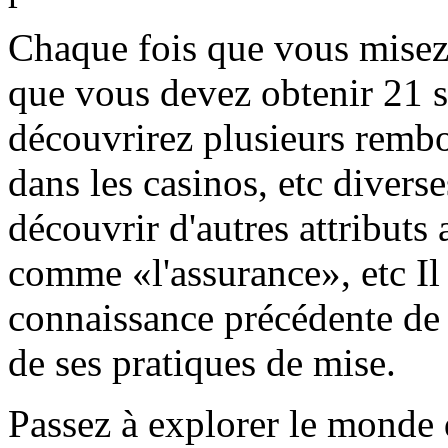
Chaque fois que vous misez, 
que vous devez obtenir 21 s
découvrirez plusieurs rembo
dans les casinos, etc diver
découvrir d'autres attributs
comme «l'assurance», etc Il 
connaissance précédente de l
de ses pratiques de mise.
Passez à explorer le monde