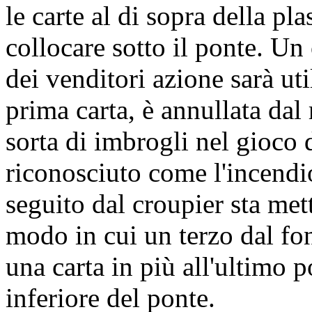
le carte al di sopra della pl
collocare sotto il ponte. Un
dei venditori azione sarà uti
prima carta, è annullata dal
sorta di imbrogli nel gioco
riconosciuto come l'incendi
seguito dal croupier sta met
modo in cui un terzo dal fo
una carta in più all'ultimo 
inferiore del ponte.